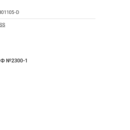
801105-D
SS
РФ №2300-1