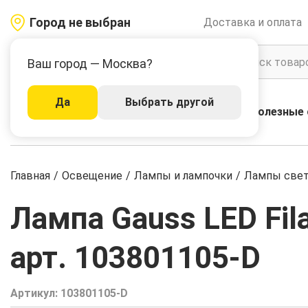
Город не выбран
Доставка и оплата
Ваш город — Москва?
Да
Выбрать другой
Акции
Бренды
Полезные 
Каталог
Главная
/
Освещение
/
Лампы и лампочки
/
Лампы све
Лампа Gauss LED Fi
арт. 103801105-D
Артикул:
103801105-D