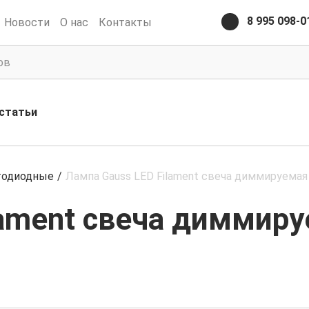
8 995 098-0
Новости
О нас
Контакты
статьи
тодиодные
/
Лампа Gauss LED Filament свеча диммируемая
lament свеча диммир