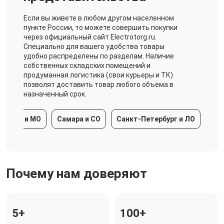
Если вы живете в любом другом населенном
пункте России, то можете совершить покупки
через официальный сайт Electrotorg.ru.
Специально для вашего удобства товары
удобно распределены по разделам. Наличие
собственных складских помещений и
продуманная логистика (свои курьеры и ТК)
позволят доставить товар любого объема в
назначенный срок.
ква и МО
Самара и СО
Санкт-Петербург и ЛО
Красн
Почему нам доверяют
5+
100+