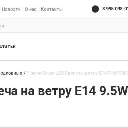
8 995 098-0
Новости
О нас
Контакты
статьи
тодиодные
/
Лампа Gauss LED Свеча на ветру E14 9.5W 950
ча на ветру E14 9.5W