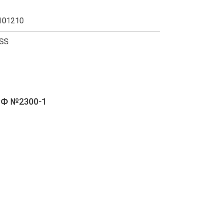
101210
SS
РФ №2300-1