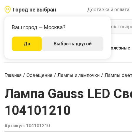
Город не выбран
Доставка и оплата
Ваш город — Москва?
Да
Выбрать другой
Акции
Бренды
Полезные 
Каталог
Главная
/
Освещение
/
Лампы и лампочки
/
Лампы све
Лампа Gauss LED Све
104101210
Артикул:
104101210