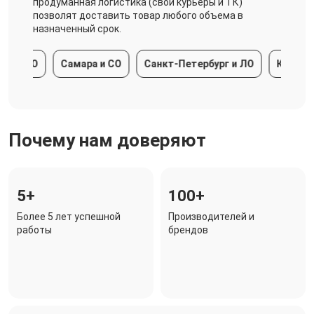
продуманная логистика (свои курьеры и ТК)
позволят доставить товар любого объема в
назначенный срок.
и МО
Самара и СО
Санкт-Петербург и ЛО
Краснодар
Почему нам доверяют
5+
100+
Более 5 лет успешной
Производителей и
работы
брендов