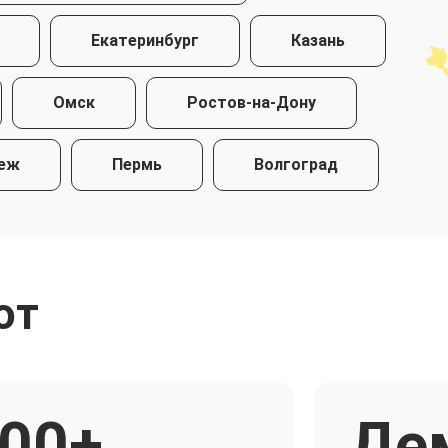
Екатеринбург
Казань
Омск
Ростов-на-Дону
еж
Пермь
Волгоград
ют
00+
Де