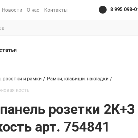
8 995 098-0
Новости
О нас
Контакты
статьи
 розетки и рамки
/
Рамки, клавиши, накладки
/
оновая кость
 панель розетки 2К+З
ость арт. 754841