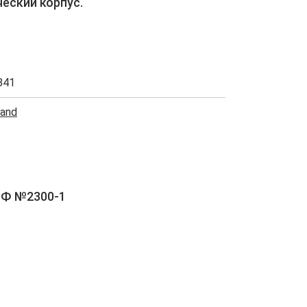
еский корпус.
841
rand
РФ №2300-1