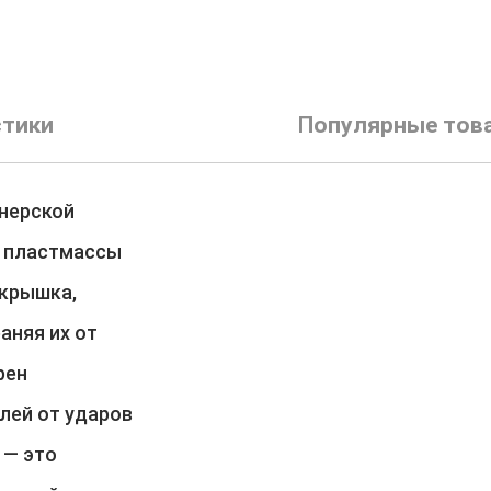
стики
Популярные тов
йнерской
й пластмассы
 крышка,
аняя их от
рен
лей от ударов
 — это