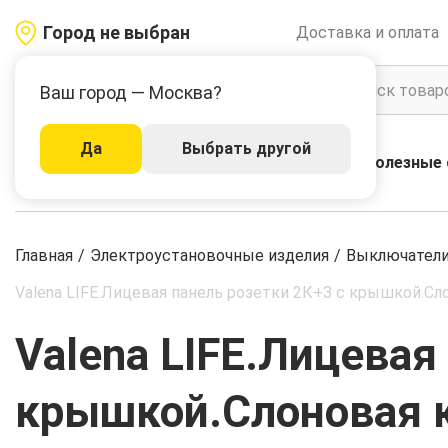
Город не выбран
Доставка и оплата
Ваш город — Москва?
Да
Выбрать другой
Акции
Бренды
Полезные 
Каталог
Главная
/
Электроустановочные изделия
/
Выключатели,
Valena LIFE.Лицевая панель розетки 2К+З с крышкой.Сл
Valena LIFE.Лицевая
крышкой.Слоновая к