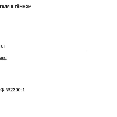
теля в тёмном
101
rand
РФ №2300-1