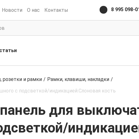
8 995 098-0
Новости
О нас
Контакты
статьи
 розетки и рамки
/
Рамки, клавиши, накладки
/
ишного с подсветкой/индикацией.Слоновая кость
я панель для выключа
одсветкой/индикацие