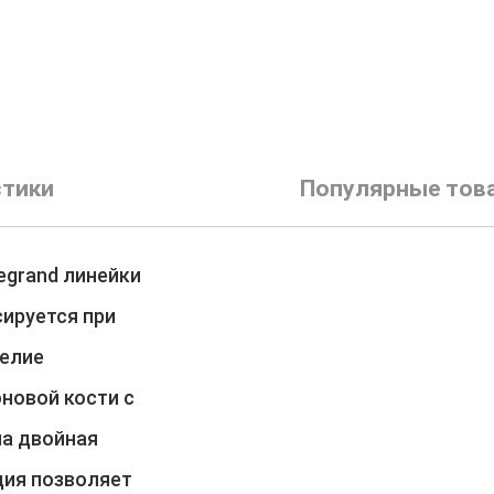
стики
Популярные тов
egrand линейки
сируется при
делие
новой кости с
на двойная
ция позволяет