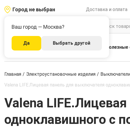
Город не выбран
Доставка и оплата
Ваш город — Москва?
Да
Выбрать другой
Акции
Бренды
Полезные 
Каталог
Главная
/
Электроустановочные изделия
/
Выключатели,
Valena LIFE.Лицевая панель для выключателя одноклав
Valena LIFE.Лицева
одноклавишного с п