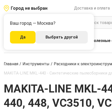
Город не выбран
Доставка и оплата
Ваш город — Москва?
Да
Выбрать другой
Акции
Бренды
Полезные 
Каталог
Главная
/
Инструменты
/
Расходники к электроинстру
MAKITA-LINE MKL-440 - Синтетические пылесборники для
MAKITA-LINE MKL-44
440, 448, VC3510, V