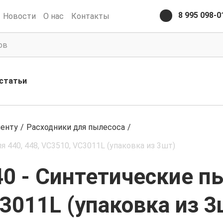
8 995 098-0
Новости
О нас
Контакты
статьи
менту
/
Расходники для пылесоса
/
 440, 448, VC3510, VC3011L (упаковка из 3шт)
0 - Синтетические п
C3011L (упаковка из 3