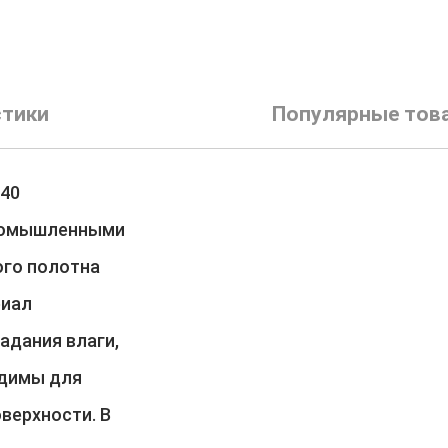
стики
Популярные тов
440
промышленными
ого полотна
риал
адания влаги,
одимы для
верхности. В