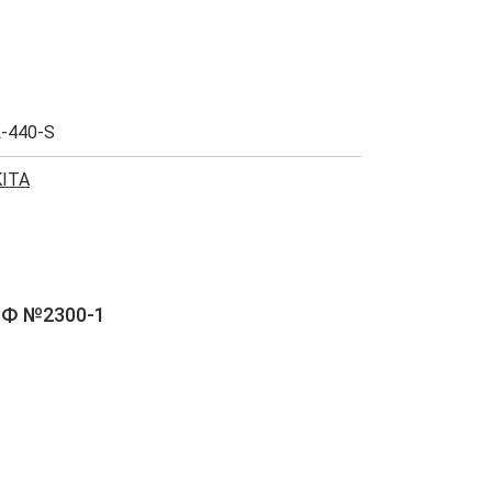
-440-S
ITA
РФ №2300-1