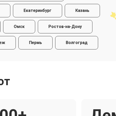
Екатеринбург
Казань
Омск
Ростов-на-Дону
еж
Пермь
Волгоград
ют
00+
Де