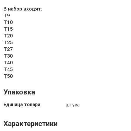
В набор входят:
T9
T10
T15
T20
T25
T27
T30
T40
T45
T50
Упаковка
Единица товара
штука
Характеристики