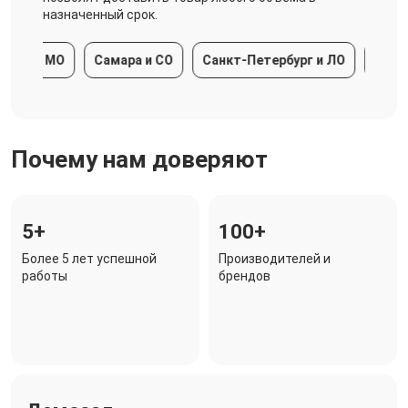
назначенный срок.
ва и МО
Самара и СО
Санкт-Петербург и ЛО
Краснод
Почему нам доверяют
5+
100+
Более 5 лет успешной
Производителей и
работы
брендов