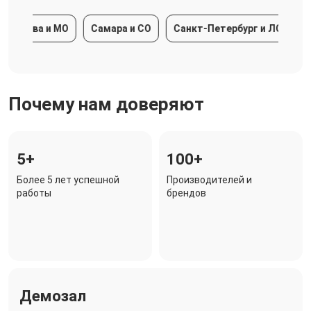
сква и МО
Самара и СО
Санкт-Петербург и ЛО
Красн
Почему нам доверяют
5+
100+
Более 5 лет успешной
Производителей и
работы
брендов
Демозал