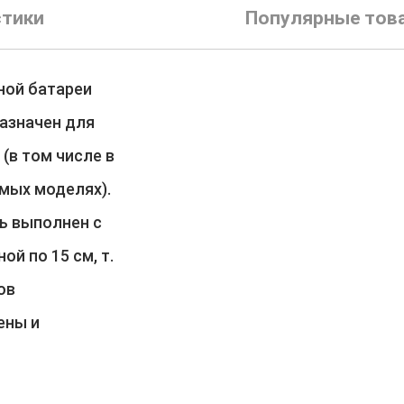
стики
Популярные тов
ной батареи
азначен для
(в том числе в
мых моделях).
ь выполнен с
й по 15 см, т.
ов
ены и