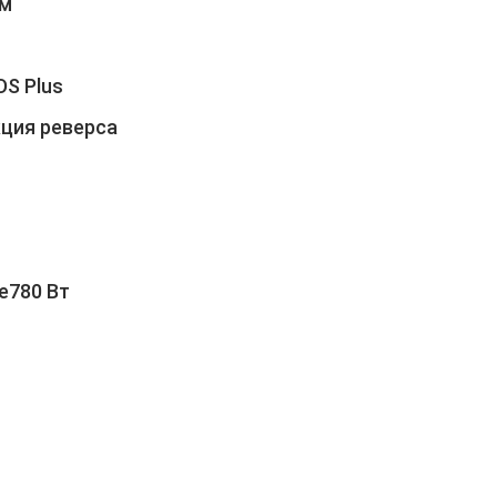
ом
DS Plus
кция реверса
е780 Вт