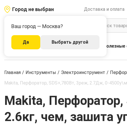
Город не выбран
Доставка и оплата
Ваш город — Москва?
Да
Выбрать другой
Акции
Бренды
Полезные 
Каталог
Главная
/
Инструменты
/
Электроинструмент
/
Перфор
Makita, Перфоратор, SDS+,780Вт, 3реж, 2.7Дж, 0-4500у\м,
Makita, Перфоратор,
2.6кг, чем, зашита 