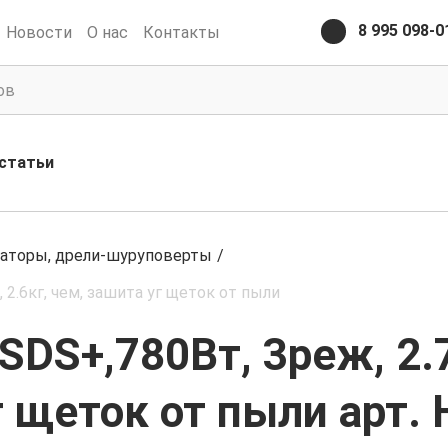
8 995 098-0
Новости
О нас
Контакты
статьи
аторы, дрели-шуруповерты
/
 2.6кг, чем, зашита уг щеток от пыли
 SDS+,780Вт, 3реж, 2
уг щеток от пыли арт.