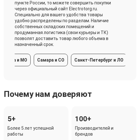
пункте России, то можете совершить покупки
через официальный сайт Electrotorg.ru.
Специально для вашего удобства товары
удобно распределены по разделам. Наличие
собственных складских помещений и
продуманная логистика (свои курьеры и ТК)
позволят доставить товар любого объема в
назначенный срок.
ква и МО
Самара и СО
Санкт-Петербург и ЛО
Красн
Почему нам доверяют
5+
100+
Более 5 лет успешной
Производителей и
работы
брендов