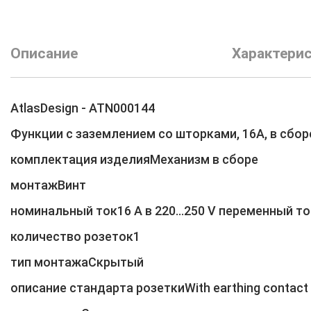
Описание
Характери
AtlasDesign - ATN000144
Функции с заземлением со шторками, 16А, в сбо
комплектация изделияМеханизм в сборе
монтажВинт
номинальный ток16 A в 220...250 V переменный то
количество розеток1
тип монтажаСкрытый
описание стандарта розеткиWith earthing contact