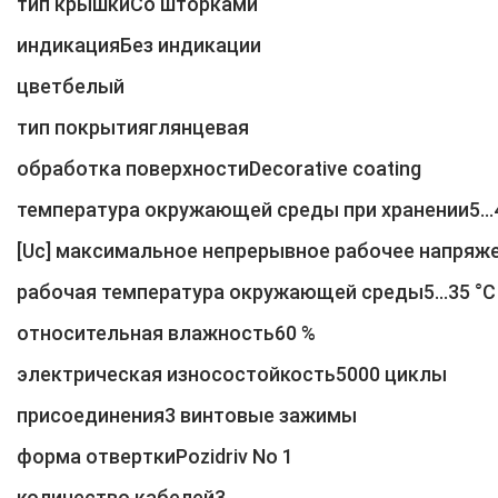
тип крышкиСо шторками
индикацияБез индикации
цветбелый
тип покрытияглянцевая
обработка поверхностиDecorative coating
температура окружающей среды при хранении5...
[Uc] максимальное непрерывное рабочее напряж
рабочая температура окружающей среды5...35 °C
относительная влажность60 %
электрическая износостойкость5000 циклы
присоединения3 винтовые зажимы
форма отверткиPozidriv No 1
количество кабелей3