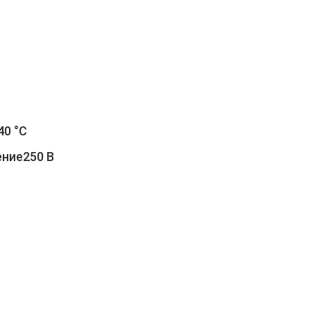
40 °C
ение250 В