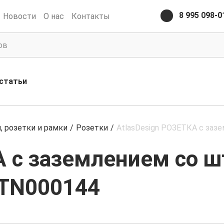
8 995 098-0
Новости
О нас
Контакты
статьи
 розетки и рамки
/
Розетки
/
AtlasDesign РОЗЕТКА с заз
 с заземлением со ш
ATN000144