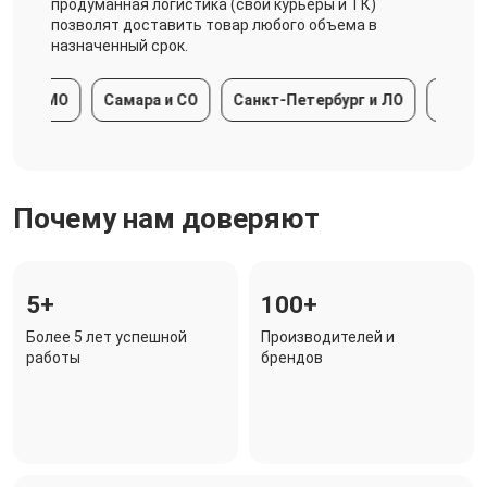
продуманная логистика (свои курьеры и ТК)
позволят доставить товар любого объема в
назначенный срок.
а и МО
Самара и СО
Санкт-Петербург и ЛО
Краснода
Почему нам доверяют
5+
100+
Более 5 лет успешной
Производителей и
работы
брендов