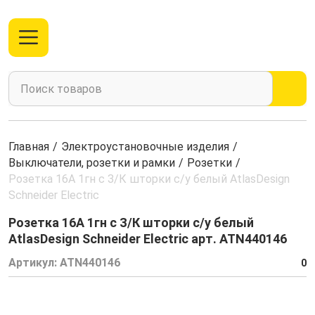
Главная
/
Электроустановочные изделия
/
Выключатели, розетки и рамки
/
Розетки
/
Розетка 16А 1гн с З/К шторки с/у белый AtlasDesign
Schneider Electric
Розетка 16А 1гн с З/К шторки с/у белый
AtlasDesign Schneider Electric арт. ATN440146
Артикул:
ATN440146
0