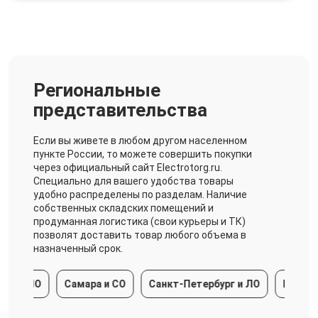
Региональные
представительства
Если вы живете в любом другом населенном
пункте России, то можете совершить покупки
через официальный сайт Electrotorg.ru.
Специально для вашего удобства товары
удобно распределены по разделам. Наличие
собственных складских помещений и
продуманная логистика (свои курьеры и ТК)
позволят доставить товар любого объема в
назначенный срок.
и МО
Самара и СО
Санкт-Петербург и ЛО
Краснодар