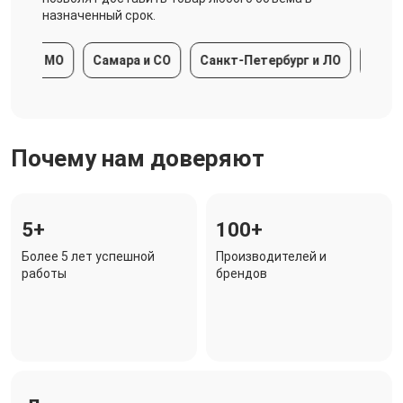
назначенный срок.
а и МО
Самара и СО
Санкт-Петербург и ЛО
Краснода
Почему нам доверяют
5+
100+
Более 5 лет успешной
Производителей и
работы
брендов