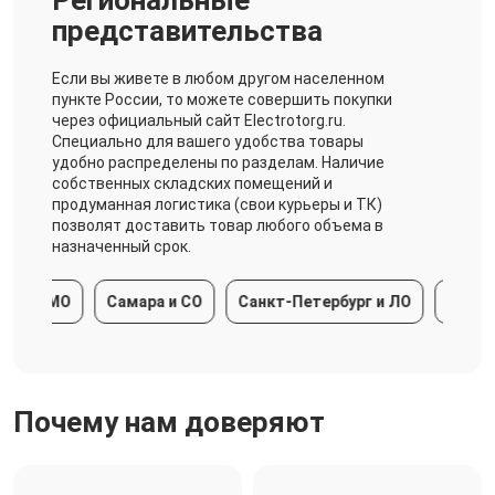
представительства
Если вы живете в любом другом населенном
пункте России, то можете совершить покупки
через официальный сайт Electrotorg.ru.
Специально для вашего удобства товары
удобно распределены по разделам. Наличие
собственных складских помещений и
продуманная логистика (свои курьеры и ТК)
позволят доставить товар любого объема в
назначенный срок.
а и МО
Самара и СО
Санкт-Петербург и ЛО
Краснода
Почему нам доверяют