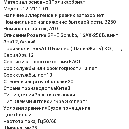
Материал основнойПоликарбонат
Модель12-2111-01
Наличие аллергенов и резких запаховнет
Номинальное напряжение бытовой сети, В250
Номинальный ток, А10
ОписаниеРозетка 2P+E Schuko, 16АХ-250В, винт,
Эра12, белый
ПроизводительАТЛ Бизнес (ШэньчЖэнь) КО., ЛТД
СерияЭра 12
Сертификат соответствия EAC+
Срок службы или срок годности10 лет
Срок службы, лет10
Степень защиты оболочки20
Страна производстваКитай
Тип изделияРозетка силовая
Тип клеммВинтовой "Эра Эксперт"
Условия храненияСухое помещение
Цветбелый
Частота тока, Гц50/60
Ширина, мм75