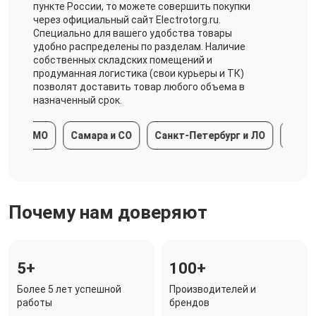
пункте России, то можете совершить покупки
через официальный сайт Electrotorg.ru.
Специально для вашего удобства товары
удобно распределены по разделам. Наличие
собственных складских помещений и
продуманная логистика (свои курьеры и ТК)
позволят доставить товар любого объема в
назначенный срок.
а и МО
Самара и СО
Санкт-Петербург и ЛО
Краснод
Почему нам доверяют
5+
100+
Более 5 лет успешной
Производителей и
работы
брендов