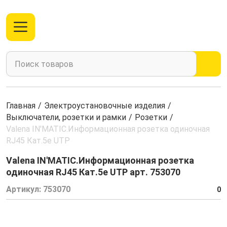
Главная
/
Электроустановочные изделия
/
Выключатели, розетки и рамки
/
Розетки
/
Valena IN'MATIC.Информационная розетка одиночная
RJ45 Кат.5е UTP
Valena IN'MATIC.Информационная розетка
одиночная RJ45 Кат.5е UTP арт. 753070
Артикул:
753070
0