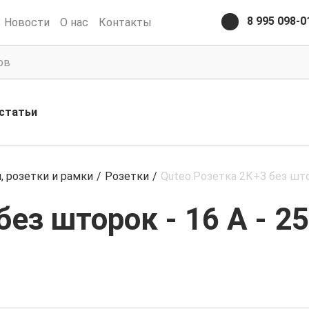
8 995 098-0
Новости
О нас
Контакты
статьи
 розетки и рамки
/
Розетки
/
Quteo.Розетка 2К+З без штор
ез шторок - 16 A - 25