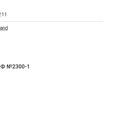
211
rand
РФ №2300-1