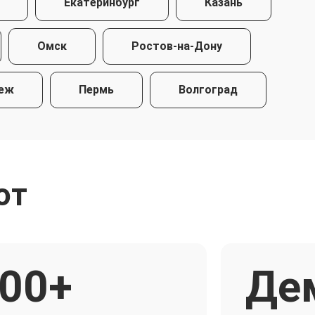
Екатеринбург
Казань
Омск
Ростов-на-Дону
еж
Пермь
Волгоград
ют
00+
Де