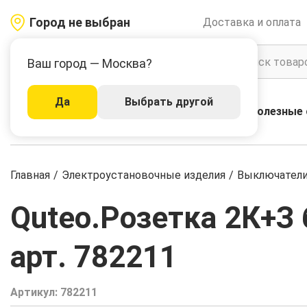
Город не выбран
Доставка и оплата
Ваш город — Москва?
Да
Выбрать другой
Акции
Бренды
Полезные 
Каталог
Главная
/
Электроустановочные изделия
/
Выключатели,
Quteo.Розетка 2К+З б
арт. 782211
Артикул:
782211