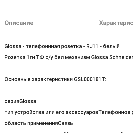
Описание
Характери
Glossa - телефоннная розетка - RJ11 - белый
Розетка 1гн ТФ с/у бел механизм Glossa Schneider 
Основные характеристики GSL000181T:
серияGlossa
тип устройства или его аксессуаровТелефонное 
область примененияСвязь