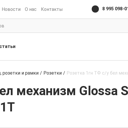
8 995 098-0
Новости
О нас
Контакты
статьи
 розетки и рамки
/
Розетки
/
Розетка 1гн ТФ с/у бел механ
ел механизм Glossa Sc
81T