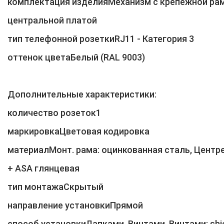
комплектация изделияМеханизм с крепежной рам
центральной платой
тип телефонной розеткиRJ11 - Категория 3
оттенок цветаБелый (RAL 9003)
Дополнительные характеристики:
количество розеток1
маркировкаЦветовая кодировка
материалМонт. рама: оцинкованная сталь, Центр
+ ASA глянцевая
тип монтажаСкрытый
направление установкиПрямой
способ установкиЛапками, Винтами, Винтами: shi