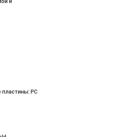
ой и
е пластины: PC
eld