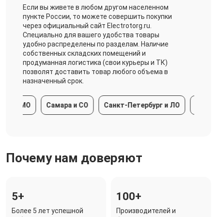
Если вы живете в любом другом населенном
пункте России, то можете совершить покупки
через официальный сайт Electrotorg.ru.
Специально для вашего удобства товары
удобно распределены по разделам. Наличие
собственных складских помещений и
продуманная логистика (свои курьеры и ТК)
позволят доставить товар любого объема в
назначенный срок.
 и МО
Самара и СО
Санкт-Петербург и ЛО
Краснода
Почему нам доверяют
5+
100+
Более 5 лет успешной
Производителей и