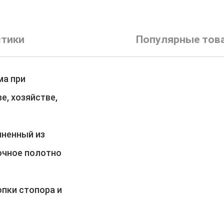
стики
Популярные тов
ма при
е, хозяйстве,
лненный из
рочное полотно
пки стопора и