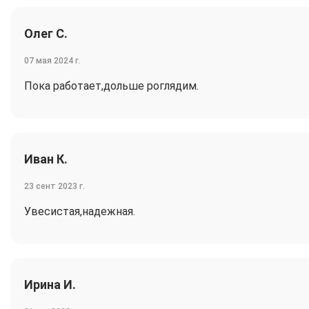
Олег С.
07 мая 2024 г.
Пока работает,дольше роглядим.
Иван К.
23 сент 2023 г.
Увесистая,надежная.
Ирина И.