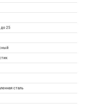
 до 25
сный
стик
аленная сталь