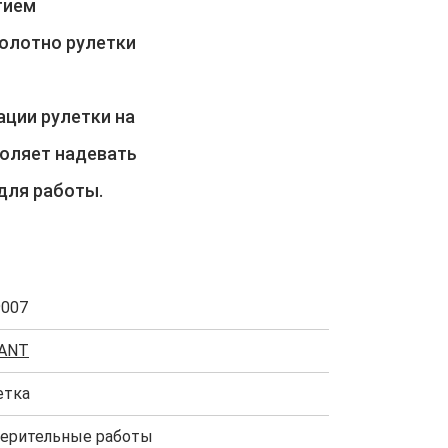
тием
полотно рулетки
ации рулетки на
воляет надевать
для работы.
9007
ANT
етка
ерительные работы