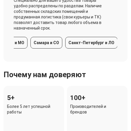
Специально для вашего удобства товары
удобно распределены по разделам. Наличие
собственных складских помещений и
продуманная логистика (свои курьеры и ТК)
позволят доставить товар любого объема в
назначенный срок.
ква и МО
Самара и СО
Санкт-Петербург и ЛО
Красн
Почему нам доверяют
5+
100+
Более 5 лет успешной
Производителей и
работы
брендов