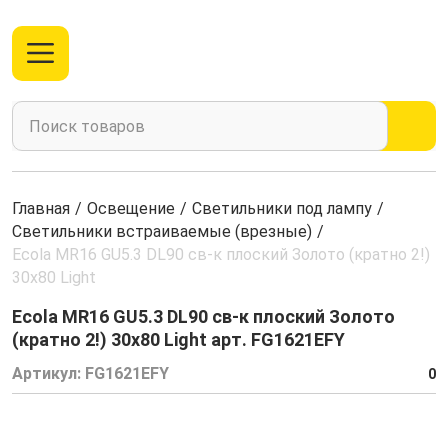
Главная
/
Освещение
/
Светильники под лампу
/
Светильники встраиваемые (врезные)
/
Ecola MR16 GU5.3 DL90 св-к плоский Золото (кратно 2!)
30x80 Light
Ecola MR16 GU5.3 DL90 св-к плоский Золото
(кратно 2!) 30x80 Light арт. FG1621EFY
Артикул:
FG1621EFY
0