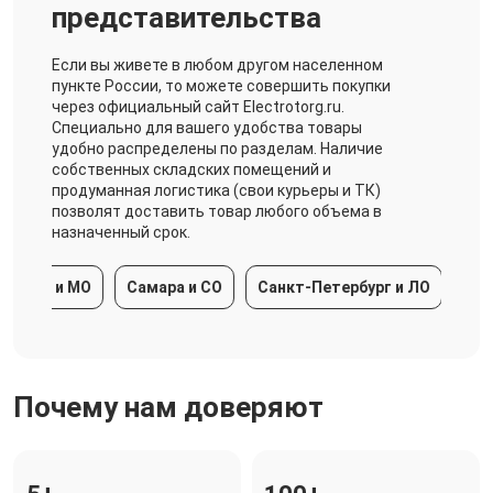
представительства
Если вы живете в любом другом населенном
пункте России, то можете совершить покупки
через официальный сайт Electrotorg.ru.
Специально для вашего удобства товары
удобно распределены по разделам. Наличие
собственных складских помещений и
продуманная логистика (свои курьеры и ТК)
позволят доставить товар любого объема в
назначенный срок.
ква и МО
Самара и СО
Санкт-Петербург и ЛО
Красн
Почему нам доверяют