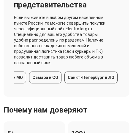
представительства
Если вы живете в любом другом населенном
пункте России, то можете совершить покупки
через официальный сайт Electrotorg.ru.
Специально для вашего удобства товары
удобно распределены по разделам. Наличие
собственных складских помещений и
продуманная логистика (свои курьеры и ТК)
позволят доставить товар любого объема в
назначенный срок.
ква и МО
Самара и СО
Санкт-Петербург и ЛО
Красно
Почему нам доверяют