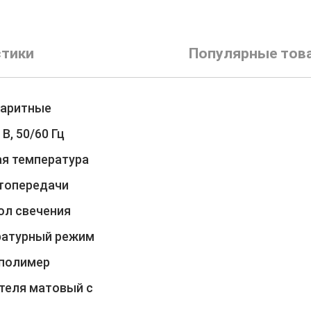
стики
Популярные тов
баритные
В, 50/60 Гц
ая температура
етопередачи
ол свечения
ратурный режим
 полимер
ателя матовый с