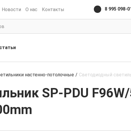
8 995 098-0
Новости
О нас
Контакты
статьи
етильники настенно-потолочные
/
Светодиодный светил
ильник SP-PDU F96W/
500mm