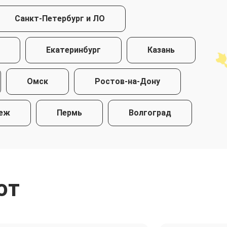
Санкт-Петербург и ЛО
Екатеринбург
Казань
Омск
Ростов-на-Дону
еж
Пермь
Волгоград
ют