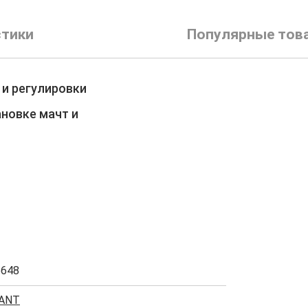
стики
Популярные тов
 и регулировки
ановке мачт и
5648
ANT