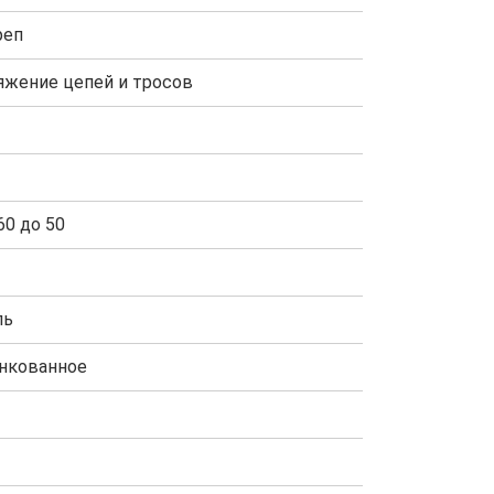
реп
яжение цепей и тросов
60 до 50
ль
нкованное