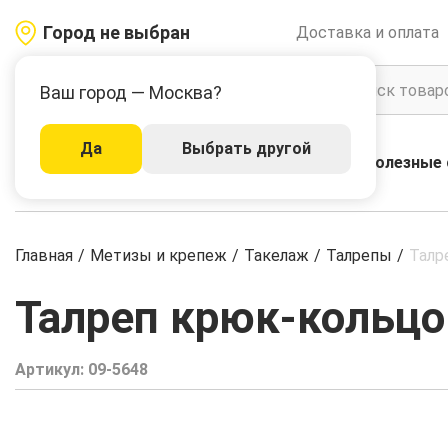
Город не выбран
Доставка и оплата
Ваш город — Москва?
Да
Выбрать другой
Акции
Бренды
Полезные 
Каталог
Главная
/
Метизы и крепеж
/
Такелаж
/
Талрепы
/
Талр
Талреп крюк-кольцо 
Артикул:
09-5648