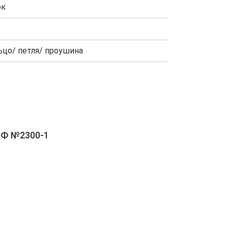
юк
ьцо/ петля/ проушина
РФ №2300-1