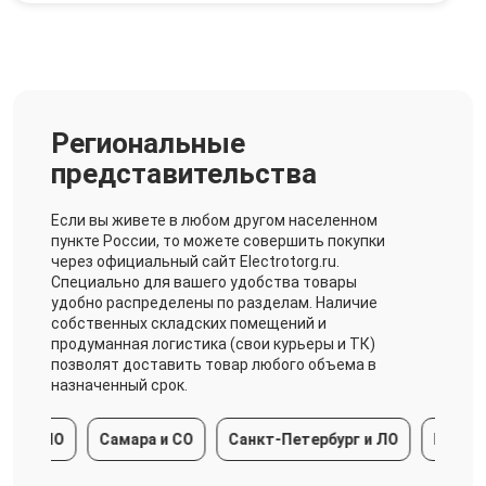
Региональные
представительства
Если вы живете в любом другом населенном
пункте России, то можете совершить покупки
через официальный сайт Electrotorg.ru.
Специально для вашего удобства товары
удобно распределены по разделам. Наличие
собственных складских помещений и
продуманная логистика (свои курьеры и ТК)
позволят доставить товар любого объема в
назначенный срок.
и МО
Самара и СО
Санкт-Петербург и ЛО
Краснодар