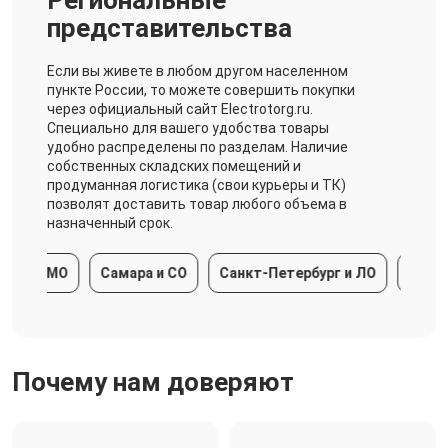
представительства
Если вы живете в любом другом населенном
пункте России, то можете совершить покупки
через официальный сайт Electrotorg.ru.
Специально для вашего удобства товары
удобно распределены по разделам. Наличие
собственных складских помещений и
продуманная логистика (свои курьеры и ТК)
позволят доставить товар любого объема в
назначенный срок.
ва и МО
Самара и СО
Санкт-Петербург и ЛО
Красно
Почему нам доверяют