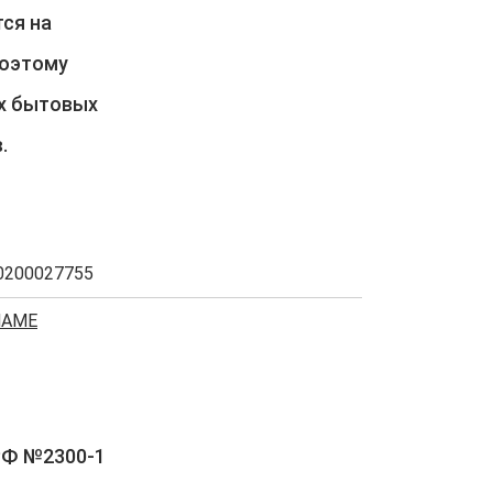
ся на
поэтому
х бытовых
.
0200027755
NAME
РФ №2300-1