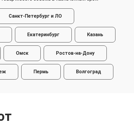
Санкт-Петербург и ЛО
Екатеринбург
Казань
Омск
Ростов-на-Дону
еж
Пермь
Волгоград
ют