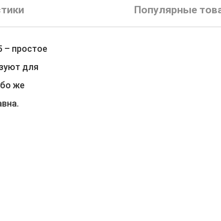
стики
Популярные тов
5 – простое
ьзуют для
ибо же
авна.