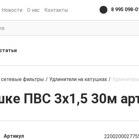
8 995 098-0
Новости
О нас
Контакты
статьи
и сетевые фильтры
/
Удлинители на катушках
/
Удлинитель
шке ПВС 3х1,5 30м ар
Артикул
220020002775