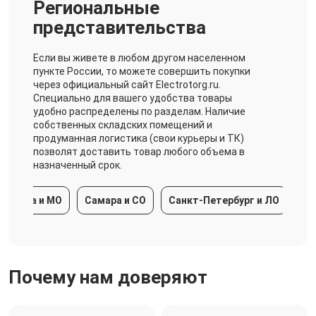
Региональные
представительства
Если вы живете в любом другом населенном
пункте России, то можете совершить покупки
через официальный сайт Electrotorg.ru.
Специально для вашего удобства товары
удобно распределены по разделам. Наличие
собственных складских помещений и
продуманная логистика (свои курьеры и ТК)
позволят доставить товар любого объема в
назначенный срок.
ква и МО
Самара и СО
Санкт-Петербург и ЛО
Красн
Почему нам доверяют