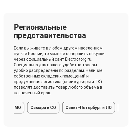
Региональные
представительства
Если вы живете в любом другом населенном
пункте России, то можете совершить покупки
через официальный сайт Electrotorg.ru.
Специально для вашего удобства товары
удобно распределены по разделам. Наличие
собственных складских помещений и
продуманная логистика (свои курьеры и ТК)
позволят доставить товар любого объема в
назначенный срок.
а и МО
Самара и СО
Санкт-Петербург и ЛО
Краснод