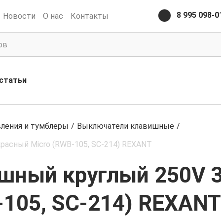
8 995 098-0
Новости
О нас
Контакты
статьи
вления и тумблеры
/
Выключатели клавишные
/
расный Micro (RWB-105, SC-214) REXANT
ный круглый 250V 3
105, SC-214) REXANT 