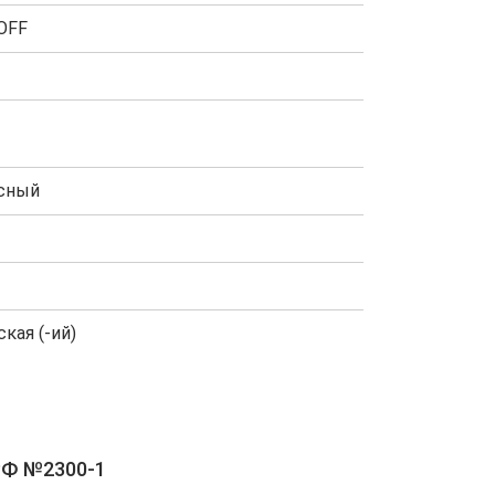
OFF
сный
кая (-ий)
РФ №2300-1