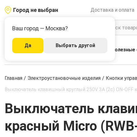
Город не выбран
Доставка и оплата
Ваш город — Москва?
Да
Выбрать другой
Акции
Бренды
Полезные 
Каталог
Главная
/
Электроустановочные изделия
/
Кнопки упра
Выключатель клавишный круглый 250V 3А (2с) ON-OFF к
Выключатель клавиш
красный Micro (RWB-