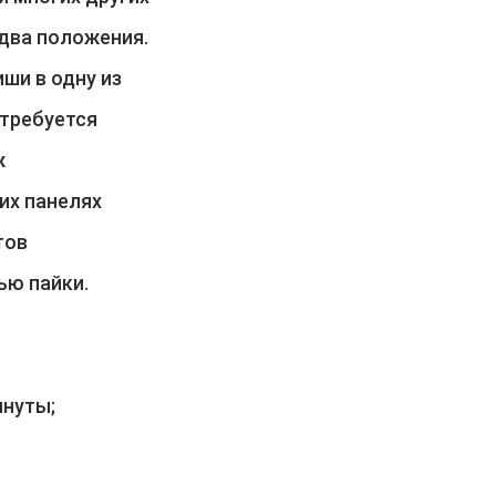
два положения.
ши в одну из
 требуется
ж
их панелях
тов
ью пайки.
инуты;