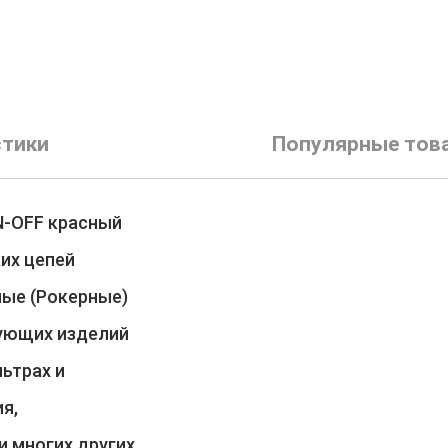
стики
Популярные тов
N-OFF красный
их цепей
ные (Рокерные)
ующих изделий
ьтрах и
я,
и многих других