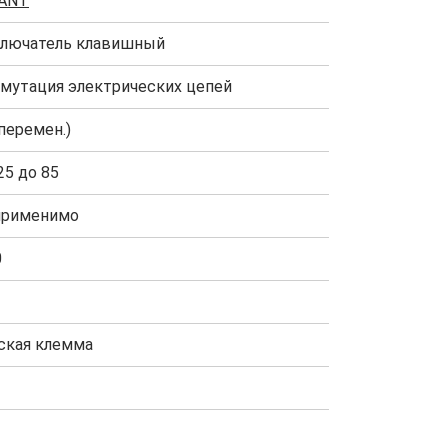
ANT
лючатель клавишный
мутация электрических цепей
перемен.)
25 до 85
применимо
0
ская клемма