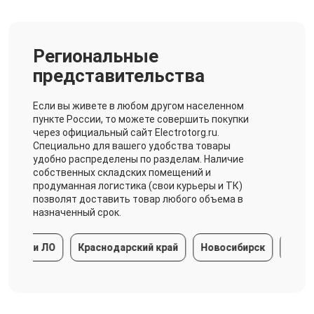
Региональные
представительства
Если вы живете в любом другом населенном
пункте России, то можете совершить покупки
через официальный сайт Electrotorg.ru.
Специально для вашего удобства товары
удобно распределены по разделам. Наличие
собственных складских помещений и
продуманная логистика (свои курьеры и ТК)
позволят доставить товар любого объема в
назначенный срок.
бург и ЛО
Краснодарский край
Новосибирск
Екатер