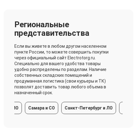
Региональные
представительства
Если вы живете в любом другом населенном
пункте России, то можете совершить покупки
через официальный сайт Electrotorg.ru.
Специально для вашего удобства товары
удобно распределены по разделам. Наличие
собственных складских помещений и
продуманная логистика (свои курьеры и ТК)
позволят доставить товар любого объема в
назначенный срок.
а и МО
Самара и СО
Санкт-Петербург и ЛО
Краснода